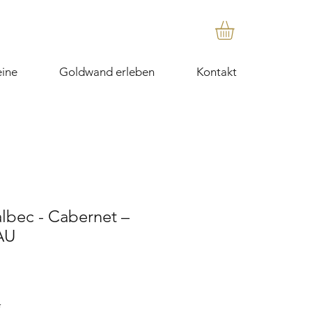
ine
Goldwand erleben
Kontakt
lbec - Cabernet –
AU
*