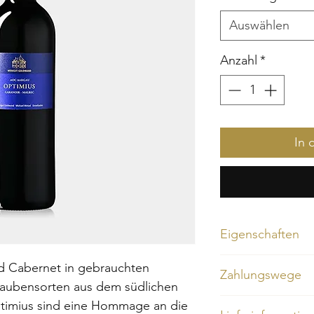
Auswählen
Anzahl
*
In 
Eigenschaften
Bouquet/Gaumen
d Cabernet in gebrauchten
Zahlungswege
Kirschen, Waldbeere
raubensorten aus dem südlichen
Sie können per Rech
timius sind eine Hommage an die
Eignung