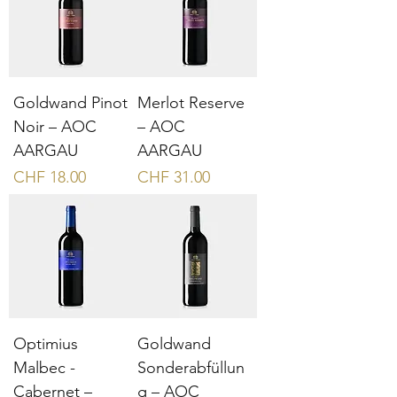
Goldwand Pinot
Merlot Reserve
Noir – AOC
– AOC
AARGAU
AARGAU
Preis
Preis
CHF 18.00
CHF 31.00
Optimius
Goldwand
Malbec -
Sonderabfüllun
Cabernet –
g – AOC