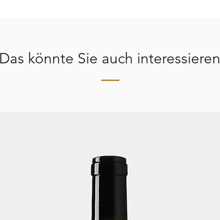
Unsere AGBs
Schweiz:
Der Versand in der ü
per Kurier innert ma
bei der Bestellung 
Das könnte Sie auch interessiere
und Eilsendungen k
Posttarifen führen. 
ist der Versand per K